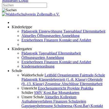
Mitglieder-Login
Kinderkrippe
Pädagogik
Eingewöhnung
Tagesablauf
Elternmitarbeit
Aktuelles
Öffnungszeiten
Anmeldung
ErzieherInnen
Finanzen
Kontakt und Anfahrt
Kindergarten
Pädagogik
Tagesablauf
Elternmitarbeit
Öffnungszeiten
Anmeldung
ErzieherInnen
Finanzen
Kontakt und Anfahrt
Kindergartenordnung
Schule
Waldorfschule
Leitbild
Organigramm
Fairtrade-Schule
Pädagogik
Klassenlehrerzeit (1.-8. Klasse)
Oberstufe
(9.-13. Klasse)
Zeugnisse
Abschlüsse
Elternmitarbeit
Unterricht
Epochenunterricht
Projekte
Praktika
Schüler
SMV
Kost.Bar
Monatskarten
Unsere Schule
Aktuelles
Kollegium
Aufnahmeverfahren
Finanzen
Schulzeiten
Ganztagesbetreuung
Schulmensa (Kost.Bar)
Kontakt