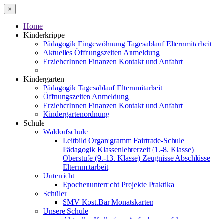
×
Home
Kinderkrippe
Pädagogik
Eingewöhnung
Tagesablauf
Elternmitarbeit
Aktuelles
Öffnungszeiten
Anmeldung
ErzieherInnen
Finanzen
Kontakt und Anfahrt
Kindergarten
Pädagogik
Tagesablauf
Elternmitarbeit
Öffnungszeiten
Anmeldung
ErzieherInnen
Finanzen
Kontakt und Anfahrt
Kindergartenordnung
Schule
Waldorfschule
Leitbild
Organigramm
Fairtrade-Schule
Pädagogik
Klassenlehrerzeit (1.-8. Klasse)
Oberstufe (9.-13. Klasse)
Zeugnisse
Abschlüsse
Elternmitarbeit
Unterricht
Epochenunterricht
Projekte
Praktika
Schüler
SMV
Kost.Bar
Monatskarten
Unsere Schule