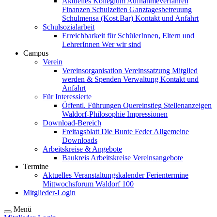
Aktuelles
Kollegium
Aufnahmeverfahren
Finanzen
Schulzeiten
Ganztagesbetreuung
Schulmensa (Kost.Bar)
Kontakt und Anfahrt
Schulsozialarbeit
Erreichbarkeit für SchülerInnen, Eltern und
LehrerInnen
Wer wir sind
Campus
Verein
Vereinsorganisation
Vereinssatzung
Mitglied
werden & Spenden
Verwaltung
Kontakt und
Anfahrt
Für Interessierte
Öffentl. Führungen
Quereinstieg
Stellenanzeigen
Waldorf-Philosophie
Impressionen
Download-Bereich
Freitagsblatt
Die Bunte Feder
Allgemeine
Downloads
Arbeitskreise & Angebote
Baukreis
Arbeitskreise
Vereinsangebote
Termine
Aktuelles
Veranstaltungskalender
Ferientermine
Mittwochsforum
Waldorf 100
Mitglieder-Login
Menü