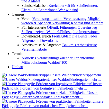
und Anfahrt
Schulsozialarbeit
Erreichbarkeit für SchülerInnen,
Eltern und LehrerInnen
Wer wir sind
Campus
Verein
Vereinsorganisation
Vereinssatzung
Mitglied
werden & Spenden
Verwaltung
Kontakt und Anfahrt
Für Interessierte
Öffentl. Führungen
Quereinstieg
Stellenanzeigen
Waldorf-Philosophie
Impressionen
Download-Bereich
Freitagsblatt
Die Bunte Feder
Allgemeine Downloads
Arbeitskreise & Angebote
Baukreis
Arbeitskreise
Vereinsangebote
Termine
Aktuelles
Veranstaltungskalender
Ferientermine
Mittwochsforum
Waldorf 100
Umbau
Unsere Waldorfkinderkrippe
mehr ...
Unser Waldorfkindergarten
mehr ...
Unsere
Pädagogik: Fördern von kognitiven Fähigkeiten
mehr ...
Unsere
Pädagogik: Fördern von sozialen Fähigkeiten
mehr ...
Unsere
Pädagogik: Fördern von praktischen Fähigkeiten
mehr ...