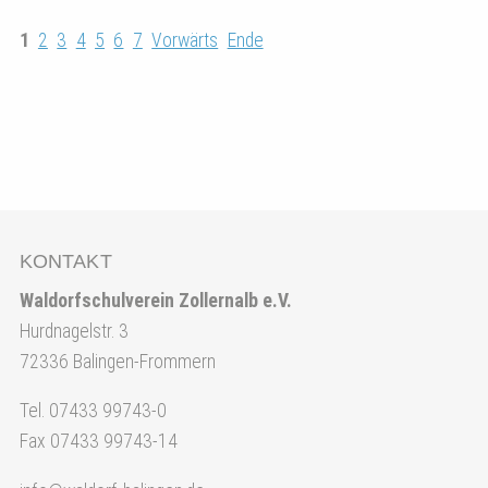
1
2
3
4
5
6
7
Vorwärts
Ende
KONTAKT
Waldorfschulverein Zollernalb e.V.
Hurdnagelstr. 3
72336 Balingen-Frommern
Tel. 07433 99743-0
Fax 07433 99743-14