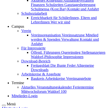
Aktuelles
Kollegium
Aufnahmeverfahren
Finanzen
Schulzeiten
Ganztagesbetreuung
Schulmensa (Kost.Bar)
Kontakt und Anfahrt
Schulsozialarbeit
Erreichbarkeit für SchülerInnen, Eltern und
LehrerInnen
Wer wir sind
Campus
Verein
Vereinsorganisation
Vereinssatzung
Mitglied
werden & Spenden
Verwaltung
Kontakt und
Anfahrt
Für Interessierte
Öffentl. Führungen
Quereinstieg
Stellenanzeigen
Waldorf-Philosophie
Impressionen
Download-Bereich
Freitagsblatt
Die Bunte Feder
Allgemeine
Downloads
Arbeitskreise & Angebote
Baukreis
Arbeitskreise
Vereinsangebote
Termine
Aktuelles
Veranstaltungskalender
Ferientermine
Mittwochsforum
Waldorf 100
Mitglieder-Login
Menü