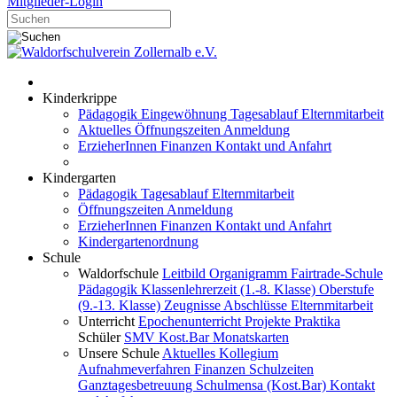
Mitglieder-Login
Kinderkrippe
Pädagogik
Eingewöhnung
Tagesablauf
Elternmitarbeit
Aktuelles
Öffnungszeiten
Anmeldung
ErzieherInnen
Finanzen
Kontakt und Anfahrt
Kindergarten
Pädagogik
Tagesablauf
Elternmitarbeit
Öffnungszeiten
Anmeldung
ErzieherInnen
Finanzen
Kontakt und Anfahrt
Kindergartenordnung
Schule
Waldorfschule
Leitbild
Organigramm
Fairtrade-Schule
Pädagogik
Klassenlehrerzeit (1.-8. Klasse)
Oberstufe
(9.-13. Klasse)
Zeugnisse
Abschlüsse
Elternmitarbeit
Unterricht
Epochenunterricht
Projekte
Praktika
Schüler
SMV
Kost.Bar
Monatskarten
Unsere Schule
Aktuelles
Kollegium
Aufnahmeverfahren
Finanzen
Schulzeiten
Ganztagesbetreuung
Schulmensa (Kost.Bar)
Kontakt