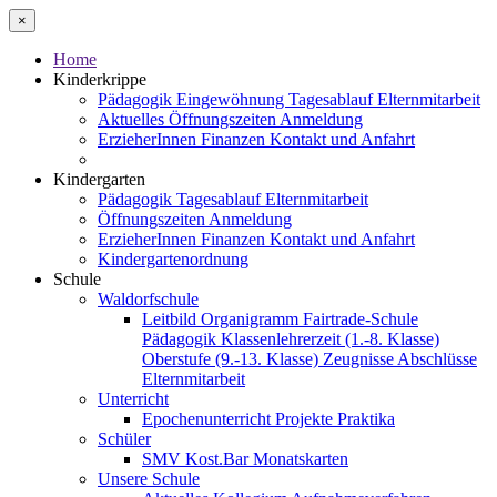
×
Home
Kinderkrippe
Pädagogik
Eingewöhnung
Tagesablauf
Elternmitarbeit
Aktuelles
Öffnungszeiten
Anmeldung
ErzieherInnen
Finanzen
Kontakt und Anfahrt
Kindergarten
Pädagogik
Tagesablauf
Elternmitarbeit
Öffnungszeiten
Anmeldung
ErzieherInnen
Finanzen
Kontakt und Anfahrt
Kindergartenordnung
Schule
Waldorfschule
Leitbild
Organigramm
Fairtrade-Schule
Pädagogik
Klassenlehrerzeit (1.-8. Klasse)
Oberstufe (9.-13. Klasse)
Zeugnisse
Abschlüsse
Elternmitarbeit
Unterricht
Epochenunterricht
Projekte
Praktika
Schüler
SMV
Kost.Bar
Monatskarten
Unsere Schule