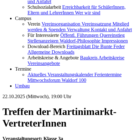
und Anfahrt
Schulsozialarbeit
Erreichbarkeit für SchülerInnen,
Eltern und LehrerInnen
Wer wir sind
Campus
Verein
Vereinsorganisation
Vereinssatzung
Mitglied
werden & Spenden
Verwaltung
Kontakt und Anfahrt
Für Interessierte
Öffentl. Führungen
Quereinstieg
Stellenanzeigen
Waldorf-Philosophie
Impressionen
Download-Bereich
Freitagsblatt
Die Bunte Feder
Allgemeine Downloads
Arbeitskreise & Angebote
Baukreis
Arbeitskreise
Vereinsangebote
Termine
Aktuelles
Veranstaltungskalender
Ferientermine
Mittwochsforum
Waldorf 100
Umbau
22.10.2025 (Mittwoch), 19:00 Uhr
Treffen der Martinimarkt-
VertreterInnen
Veranstaltungsort: Klasse 3a