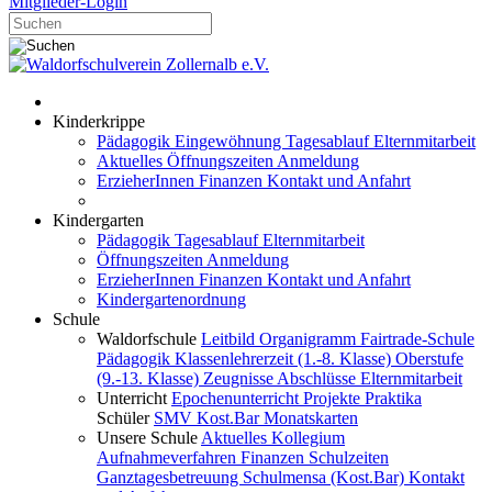
Mitglieder-Login
Kinderkrippe
Pädagogik
Eingewöhnung
Tagesablauf
Elternmitarbeit
Aktuelles
Öffnungszeiten
Anmeldung
ErzieherInnen
Finanzen
Kontakt und Anfahrt
Kindergarten
Pädagogik
Tagesablauf
Elternmitarbeit
Öffnungszeiten
Anmeldung
ErzieherInnen
Finanzen
Kontakt und Anfahrt
Kindergartenordnung
Schule
Waldorfschule
Leitbild
Organigramm
Fairtrade-Schule
Pädagogik
Klassenlehrerzeit (1.-8. Klasse)
Oberstufe
(9.-13. Klasse)
Zeugnisse
Abschlüsse
Elternmitarbeit
Unterricht
Epochenunterricht
Projekte
Praktika
Schüler
SMV
Kost.Bar
Monatskarten
Unsere Schule
Aktuelles
Kollegium
Aufnahmeverfahren
Finanzen
Schulzeiten
Ganztagesbetreuung
Schulmensa (Kost.Bar)
Kontakt