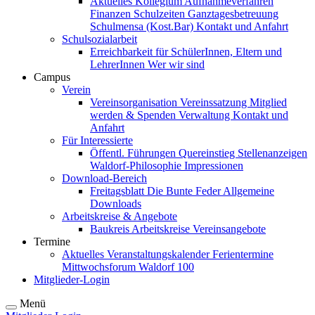
Aktuelles
Kollegium
Aufnahmeverfahren
Finanzen
Schulzeiten
Ganztagesbetreuung
Schulmensa (Kost.Bar)
Kontakt und Anfahrt
Schulsozialarbeit
Erreichbarkeit für SchülerInnen, Eltern und
LehrerInnen
Wer wir sind
Campus
Verein
Vereinsorganisation
Vereinssatzung
Mitglied
werden & Spenden
Verwaltung
Kontakt und
Anfahrt
Für Interessierte
Öffentl. Führungen
Quereinstieg
Stellenanzeigen
Waldorf-Philosophie
Impressionen
Download-Bereich
Freitagsblatt
Die Bunte Feder
Allgemeine
Downloads
Arbeitskreise & Angebote
Baukreis
Arbeitskreise
Vereinsangebote
Termine
Aktuelles
Veranstaltungskalender
Ferientermine
Mittwochsforum
Waldorf 100
Mitglieder-Login
Menü