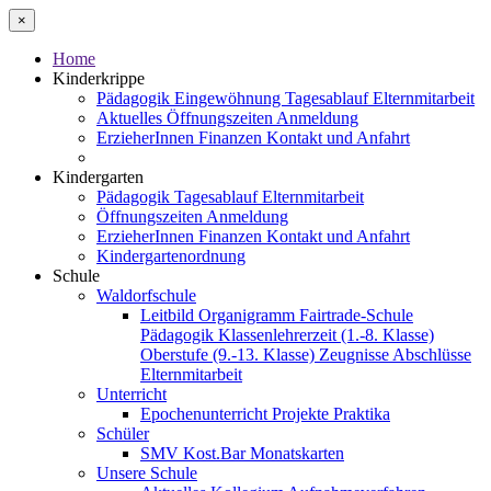
×
Home
Kinderkrippe
Pädagogik
Eingewöhnung
Tagesablauf
Elternmitarbeit
Aktuelles
Öffnungszeiten
Anmeldung
ErzieherInnen
Finanzen
Kontakt und Anfahrt
Kindergarten
Pädagogik
Tagesablauf
Elternmitarbeit
Öffnungszeiten
Anmeldung
ErzieherInnen
Finanzen
Kontakt und Anfahrt
Kindergartenordnung
Schule
Waldorfschule
Leitbild
Organigramm
Fairtrade-Schule
Pädagogik
Klassenlehrerzeit (1.-8. Klasse)
Oberstufe (9.-13. Klasse)
Zeugnisse
Abschlüsse
Elternmitarbeit
Unterricht
Epochenunterricht
Projekte
Praktika
Schüler
SMV
Kost.Bar
Monatskarten
Unsere Schule