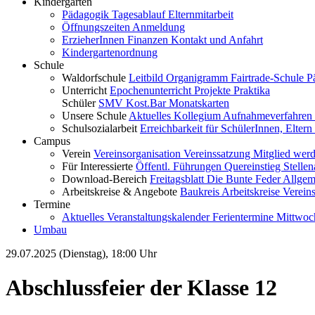
Kindergarten
Pädagogik
Tagesablauf
Elternmitarbeit
Öffnungszeiten
Anmeldung
ErzieherInnen
Finanzen
Kontakt und Anfahrt
Kindergartenordnung
Schule
Waldorfschule
Leitbild
Organigramm
Fairtrade-Schule
P
Unterricht
Epochenunterricht
Projekte
Praktika
Schüler
SMV
Kost.Bar
Monatskarten
Unsere Schule
Aktuelles
Kollegium
Aufnahmeverfahren
Schulsozialarbeit
Erreichbarkeit für SchülerInnen, Elter
Campus
Verein
Vereinsorganisation
Vereinssatzung
Mitglied wer
Für Interessierte
Öffentl. Führungen
Quereinstieg
Stelle
Download-Bereich
Freitagsblatt
Die Bunte Feder
Allgem
Arbeitskreise & Angebote
Baukreis
Arbeitskreise
Verein
Termine
Aktuelles
Veranstaltungskalender
Ferientermine
Mittwoc
Umbau
29.07.2025 (Dienstag), 18:00 Uhr
Abschlussfeier der Klasse 12