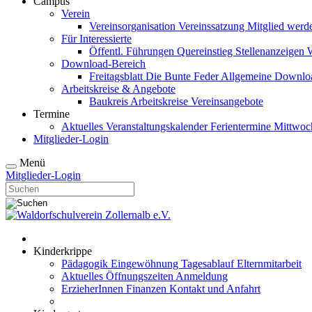
Campus
Verein
Vereinsorganisation
Vereinssatzung
Mitglied wer
Für Interessierte
Öffentl. Führungen
Quereinstieg
Stellenanzeigen
Download-Bereich
Freitagsblatt
Die Bunte Feder
Allgemeine Downlo
Arbeitskreise & Angebote
Baukreis
Arbeitskreise
Vereinsangebote
Termine
Aktuelles
Veranstaltungskalender
Ferientermine
Mittwoc
Mitglieder-Login
Menü
Mitglieder-Login
Kinderkrippe
Pädagogik
Eingewöhnung
Tagesablauf
Elternmitarbeit
Aktuelles
Öffnungszeiten
Anmeldung
ErzieherInnen
Finanzen
Kontakt und Anfahrt