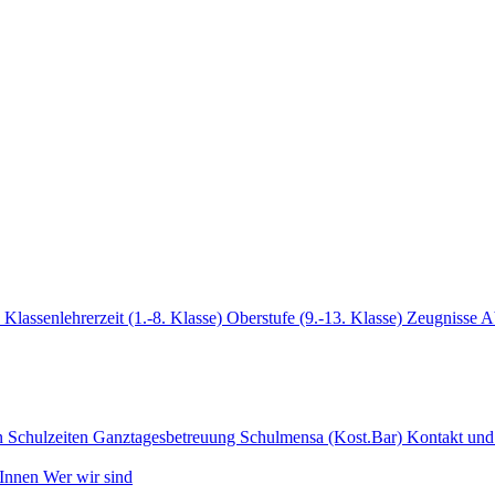
k
Klassenlehrerzeit (1.-8. Klasse)
Oberstufe (9.-13. Klasse)
Zeugnisse
A
n
Schulzeiten
Ganztagesbetreuung
Schulmensa (Kost.Bar)
Kontakt und
rInnen
Wer wir sind