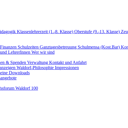
ädagogik
Klassenlehrerzeit (1.-8. Klasse)
Oberstufe (9.-13. Klasse)
Zeu
Finanzen
Schulzeiten
Ganztagesbetreuung
Schulmensa (Kost.Bar)
Kon
n und LehrerInnen
Wer wir sind
den & Spenden
Verwaltung
Kontakt und Anfahrt
nanzeigen
Waldorf-Philosophie
Impressionen
eine Downloads
sangebote
hsforum
Waldorf 100