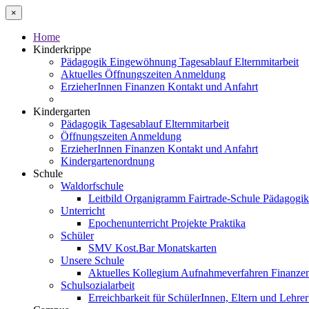
×
Home
Kinderkrippe
Pädagogik
Eingewöhnung
Tagesablauf
Elternmitarbeit
Aktuelles
Öffnungszeiten
Anmeldung
ErzieherInnen
Finanzen
Kontakt und Anfahrt
Kindergarten
Pädagogik
Tagesablauf
Elternmitarbeit
Öffnungszeiten
Anmeldung
ErzieherInnen
Finanzen
Kontakt und Anfahrt
Kindergartenordnung
Schule
Waldorfschule
Leitbild
Organigramm
Fairtrade-Schule
Pädagogi
Unterricht
Epochenunterricht
Projekte
Praktika
Schüler
SMV
Kost.Bar
Monatskarten
Unsere Schule
Aktuelles
Kollegium
Aufnahmeverfahren
Finanze
Schulsozialarbeit
Erreichbarkeit für SchülerInnen, Eltern und Lehre